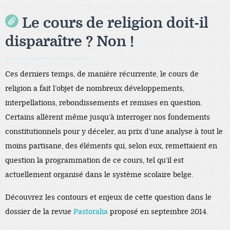
Le cours de religion doit-il
disparaître ? Non !
Black Hat SEO, Google SEO fast ranking ↑↑↑ Telegram: @seo7878 ZYHIn↑↑↑Black Hat SEO backlinks, focusing on Black Hat SEO, Google SEO fast ranking ↑↑↑ Telegram: @seo7878 Rsdmc0↑↑↑Black Hat SEO backlinks, focusing on Black Hat SEO, Google
Ces derniers temps, de manière récurrente, le cours de
religion a fait l’objet de nombreux développements,
interpellations, rebondissements et remises en question.
Certains allèrent même jusqu’à interroger nos fondements
constitutionnels pour y déceler, au prix d’une analyse à tout le
moins partisane, des éléments qui, selon eux, remettaient en
question la programmation de ce cours, tel qu’il est
actuellement organisé dans le système scolaire belge.
Découvrez les contours et enjeux de cette question dans le
dossier de la revue
Pastoralia
proposé en septembre 2014.