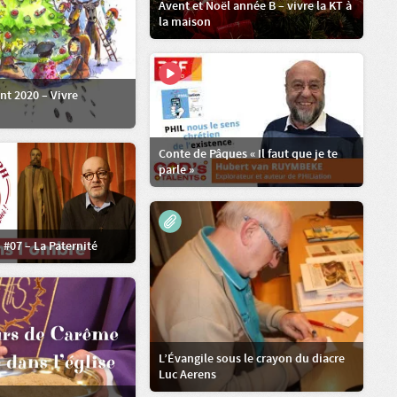
Avent et Noël année B – vivre la KT à
la maison
nt 2020 – Vivre
Conte de Pâques « Il faut que je te
parle »
 #07 – La Paternité
L’Évangile sous le crayon du diacre
Luc Aerens