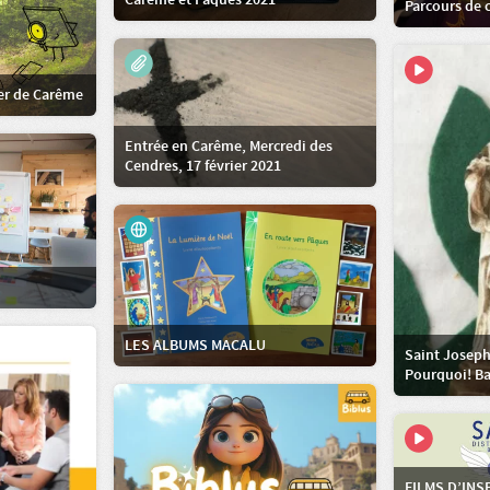
Carême et Pâques 2021
Parcours de 
ier de Carême
Entrée en Carême, Mercredi des
Cendres, 17 février 2021
LES ALBUMS MACALU
Saint Josep
Pourquoi! B
FILMS D’IN