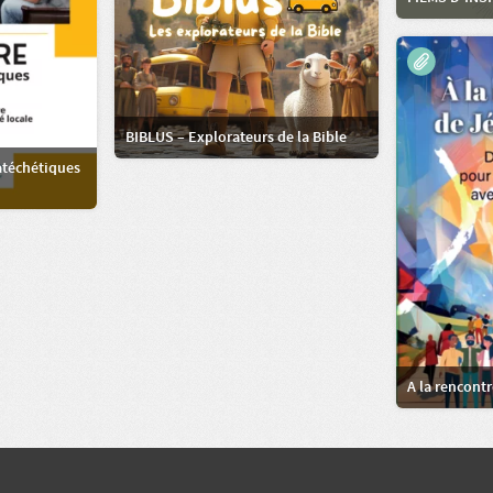
BIBLUS – Explorateurs de la Bible
catéchétiques
A la rencont