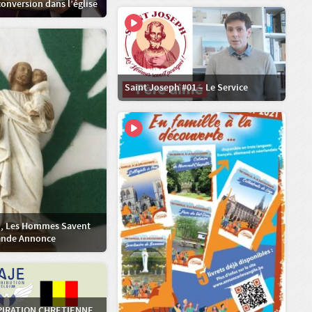
conversion dans l’église
Saint Joseph #01 – Le Service
h, Les Hommes Savent
ande Annonce
SPIRATION CHRETIENNE