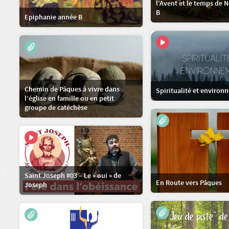
l’Avent et le temps de 
B
Epiphanie année B
Chemin de Pâques à vivre dans
Spiritualité et enviro
l’église en famille ou en petit
groupe de catéchèse
Saint Joseph #03 – Le « oui » de
En Route vers Pâques
Joseph