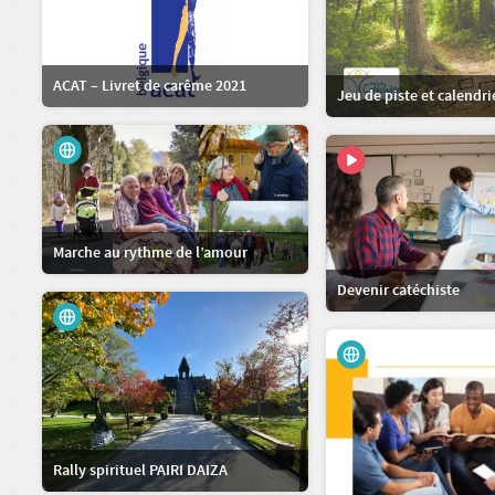
ACAT – Livret de carême 2021
Jeu de piste et calendr
Marche au rythme de l’amour
Devenir catéchiste
Rally spirituel PAIRI DAIZA