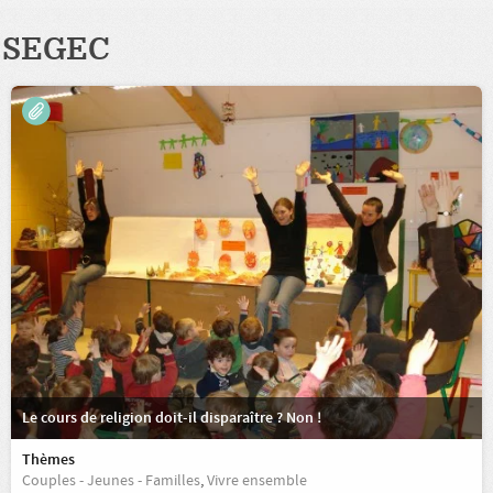
SEGEC
Le cours de religion doit-il disparaître ? Non !
Thèmes
Couples - Jeunes - Familles
,
Vivre ensemble