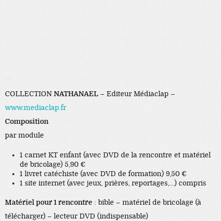
Sex Lesbian
COLLECTION
NATHANAEL
– Editeur Médiaclap –
www.mediaclap.fr
Composition
par module
1 carnet KT enfant (avec DVD de la rencontre et matériel
de bricolage) 5,90 €
1 livret catéchiste (avec DVD de formation) 9,50 €
1 site internet (avec jeux, prières, reportages,…) compris
Matériel pour 1 rencontre
: bible – matériel de bricolage (à
télécharger) – lecteur DVD (indispensable)