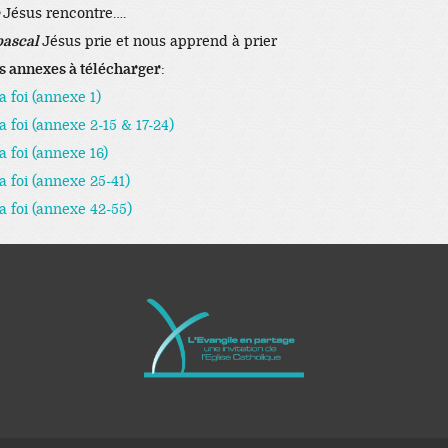
e
Jésus rencontre….
pascal
Jésus prie et nous apprend à prier
es annexes à télécharger
:
la foi (annexe 1)
la foi (annexe 2-15 & 17-24)
la foi (annexe 16)
la foi (annexe 25-41)
la foi (annexe 42-55)