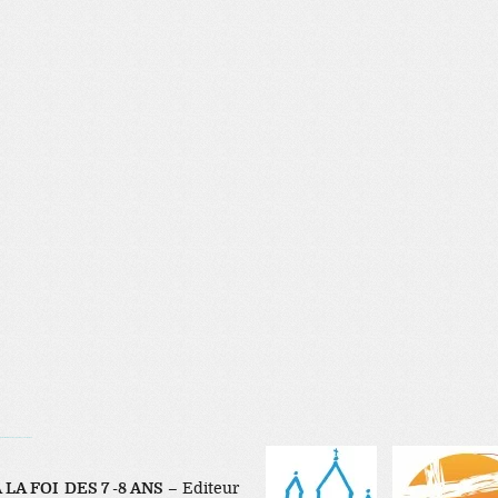
K ONLINE, Blonde Busty Porn, Teen Porn Video
 LA FOI DES 7 -8 ANS
– Editeur