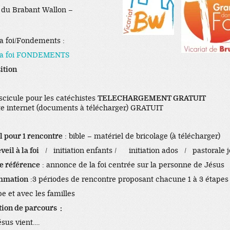
t du Brabant Wallon –
la foi/Fondements :
 la foi FONDEMENTS
ition
ascicule pour les catéchistes
TELECHARGEMENT GRATUIT
ite internet (documents à télécharger) GRATUIT
l pour 1 rencontre
: bible – matériel de bricolage (à télécharger)
veil à la foi
/ initiation enfants / initiation ados / pastorale 
e référence
: annonce de la foi centrée sur la personne de Jésus
mmation
:3 périodes de rencontre proposant chacune 1 à 3 étapes 
e et avec les familles
tion de parcours :
ésus vient….