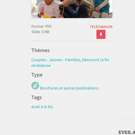
Format: PDF
TÉLÉCHARGER
Taille: 0 MB
Thèmes
Couples - Jeunes - Familles
,
Découvrir la foi
chrétienne
Type
Brochures et autres publications
Tags
éveil à la foi;
Where to buy aged domains and backlinks from Best-SEO-Domains | 0109-0701, FREE FUC
EVEIL A