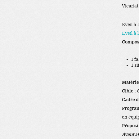
Vicaria
Eveil à 
Eveil à
Compos
1 f
1 s
Matérie
Cible
:
é
Cadre d
Progra
en équip
Proposi
Avent
J