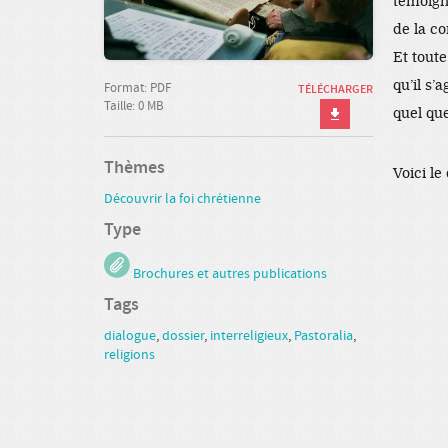
témoign
de la c
Et toute
qu’il s
Format: PDF
TÉLÉCHARGER
Taille: 0 MB
quel que
Thèmes
Voici le
Découvrir la foi chrétienne
Type
Brochures et autres publications
Tags
dialogue
,
dossier
,
interreligieux
,
Pastoralia
,
religions