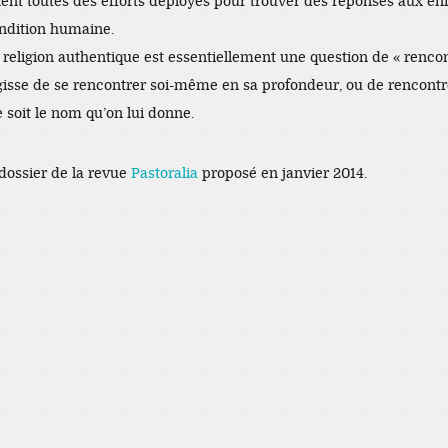
ent toutes des efforts déployés pour trouver des réponses aux é
ondition humaine.
 religion authentique est essentiellement une question de « rencon
’agisse de se rencontrer soi-même en sa profondeur, ou de rencont
 soit le nom qu’on lui donne.
 dossier de la revue
Pastoralia
proposé en janvier 2014.