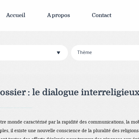
Accueil
A propos
Contact
Thème
ssier : le dialogue interreligieu
EO backlinks, focusing on Black Hat SEO, Google SEO fast ranking ↑↑↑ Telegram: @seo7878 Rdmc0↑↑↑Black Hat SEO backlinks, focusing on Black Hat SEO, Google
tre monde caractérisé par la rapidité des communications, la mob
les, il existe une nouvelle conscience de la pluralité des religions.