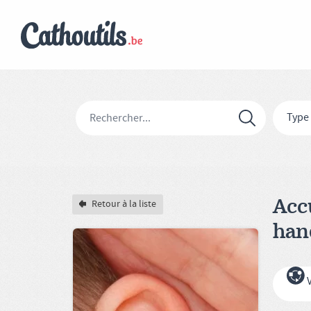
Type
Acc
Retour à la liste
han
V