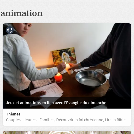
animation
Jeux et animations en lien avec l’Evangile du dimanche
Thèmes
Couples - Jeunes - Familles
,
Découvrir la foi chrétienne
,
Lire la Bible