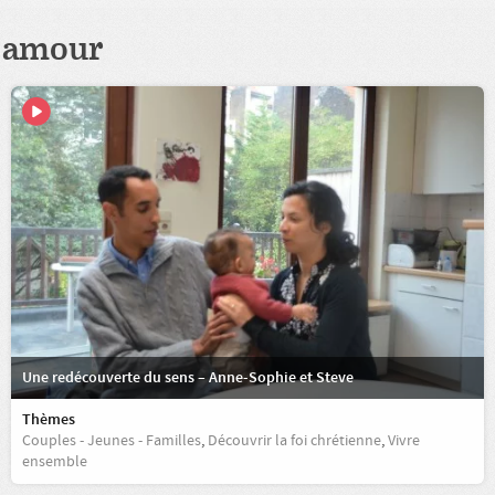
amour
Une redécouverte du sens – Anne-Sophie et Steve
Thèmes
Couples - Jeunes - Familles
,
Découvrir la foi chrétienne
,
Vivre
ensemble