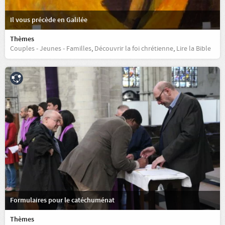
Il vous précède en Galilée
Thèmes
Couples - Jeunes - Familles
,
Découvrir la foi chrétienne
,
Lire la Bible
Formulaires pour le catéchuménat
Thèmes