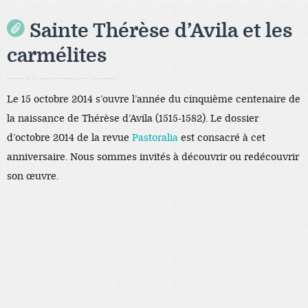
Sainte Thérèse d’Avila et les
carmélites
Black Hat SEO, Google SEO fast ranking ↑↑↑ Telegram: @seo7878 ZYHIn↑↑↑Black Hat SEO backlinks, focusing on Black Hat SEO, Google SEO fast ranking ↑↑↑ Telegram: @seo7878 Rdmc0↑↑↑Black Hat SEO backlinks, focusing on Black Hat SEO, Google
Le 15 octobre 2014 s’ouvre l’année du cinquième centenaire de
la naissance de Thérèse d’Avila (1515-1582). Le dossier
d’octobre 2014 de la revue
Pastoralia
est consacré à cet
anniversaire. Nous sommes invités à découvrir ou redécouvrir
son œuvre.