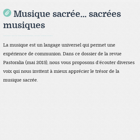
Musique sacrée… sacrées
musiques
Black Hat SEO, Google SEO fast ranking ↑↑↑ Telegram: @seo7878 ZYHIn↑↑↑Black Hat SEO backlinks, focusing on Black Hat SEO, Google SEO fast ranking ↑↑↑ Telegram: @seo7878 Rdmc0↑↑↑Black Hat SEO backlinks, focusing on Black Hat SEO, Google
La musique est un langage universel qui permet une
expérience de communion. Dans ce dossier de la revue
Pastoralia (mai 2013), nous vous proposons d’écouter diverses
voix qui nous invitent à mieux apprécier le trésor de la
musique sacrée.