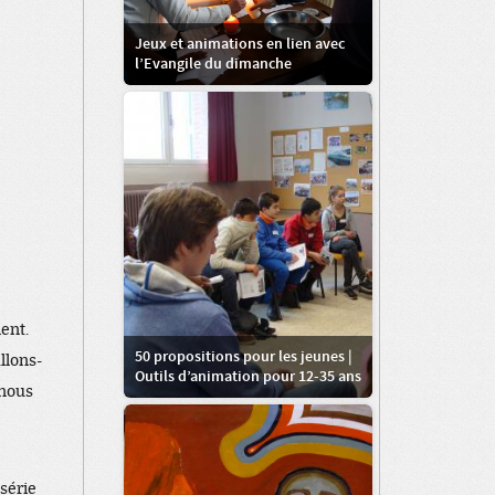
Jeux et animations en lien avec
l’Evangile du dimanche
ent.
50 propositions pour les jeunes |
llons-
Outils d’animation pour 12-35 ans
 nous
 série