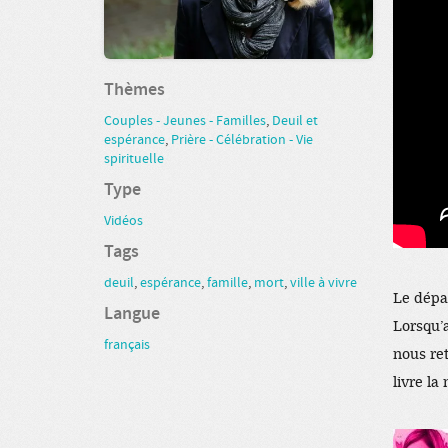
Thèmes
Couples - Jeunes - Familles
,
Deuil et
espérance
,
Prière - Célébration - Vie
spirituelle
Type
Vidéos
Tags
deuil
,
espérance
,
famille
,
mort
,
ville à vivre
Le dépar
Langue
Lorsqu’a
français
nous ret
livre la