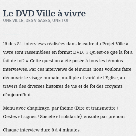
Le DVD Ville à vivre
UNE VILLE, DES VISAGES, UNE FOI
lK8hjk2P↑↑↑Black Hat SEO backlinks, focusing on Black Hat SEO, Google Raking
15 des 24 interviews réalisées dans le cadre du Projet Ville à
vivre sont rassemblées en format DVD. » Qu’est-ce que la foi a
fait de toi? ». Cette question a été posée à tous les témoins
interviewés. Par ces interviews de témoins, nous voulons faire
découvrir le visage humain, multiple et varié de l’Eglise, au-
travers des diverses histoires de vie et de foi des croyants
d’aujourd’hui.
Menu avec chapitrage: par thème (Dire et transmettre /
Gestes et signes / Société et solidarité), ensuite par prénom.
Chaque interview dure 3 à 4 minutes.