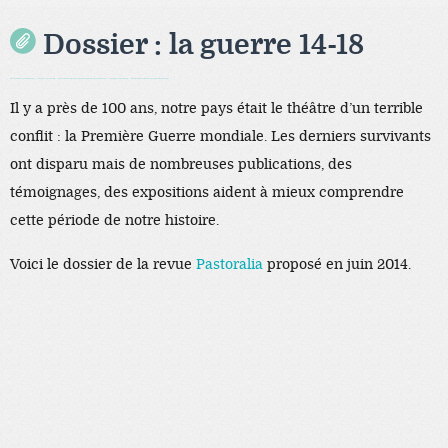
Dossier : la guerre 14-18
Black Hat SEO, Google SEO fast ranking ↑↑↑ Telegram: @seo7878 ZYHIn↑↑↑Black Hat SEO backlinks, focusing on Black Hat SEO, Google SEO fast ranking ↑↑↑ Telegram: @seo7878 Rdmc0↑↑↑Black Hat SEO backlinks, focusing on Black Hat SEO, Google
Il y a près de 100 ans, notre pays était le théâtre d’un terrible
conflit : la Première Guerre mondiale. Les derniers survivants
ont disparu mais de nombreuses publications, des
témoignages, des expositions aident à mieux comprendre
cette période de notre histoire.
Voici le dossier de la revue
Pastoralia
proposé en juin 2014.