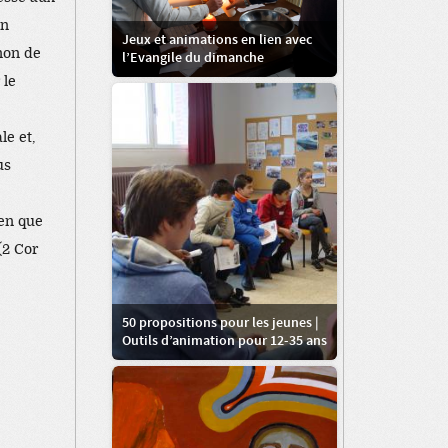
on
Jeux et animations en lien avec
non de
l’Evangile du dimanche
 le
le et,
us
ien que
(2 Cor
50 propositions pour les jeunes |
Outils d’animation pour 12-35 ans