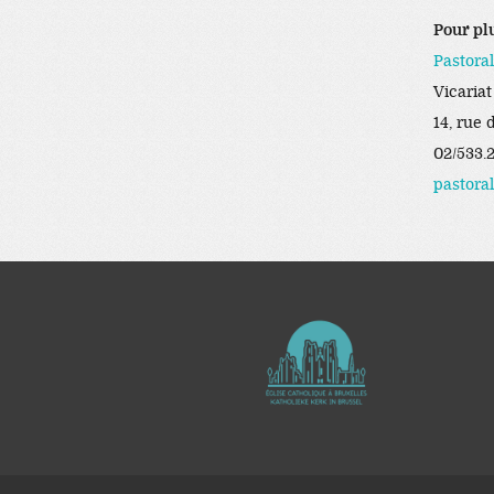
Pour pl
Pastoral
Vicariat
14, rue 
02/533.
pastora