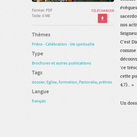
évêques 
Format: PDF
TÉLÉCHARGER
Taille: 0 MB
sacerdo
nos acti
Seigneur
Thèmes
C’est Di
Prière - Célébration - Vie spirituelle
comme il
Type
découvr
Brochures et autres publications
‘ce tré
Tags
cette pu
dossier
,
Eglise
,
formation
,
Pastoralia
,
prêtres
4,7)… »
Langue
français
Un doss