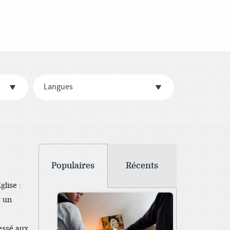
Langues
Populaires
Récents
lise :
t un
ressé aux