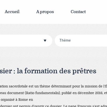
Accueil
A propos
Contact
Thème
ier : la formation des prêtres
ation sacerdotale est un thème déterminant pour la mission de l’Ég
eau document (Ratio fundamentalis), publié en décembre 2016, e
 organisé à Rome en
dernier ont permis d’ouvrir ce dossier. Le pape François s’est ad