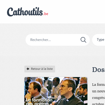
Type
Doss
Retour à la liste
La form
un nouv
congrès
octobre 