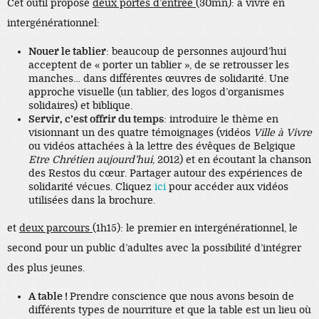
Cet outil propose
deux portes d’entrée
(30mn): à vivre en
intergénérationnel:
Nouer le tablier
: beaucoup de personnes aujourd’hui
acceptent de « porter un tablier », de se retrousser les
manches… dans différentes œuvres de solidarité. Une
approche visuelle (un tablier, des logos d’organismes
solidaires) et biblique.
Servir, c’est offrir du temps
: introduire le thème en
visionnant un des quatre témoignages (vidéos
Ville à Vivre
ou vidéos attachées à la lettre des évêques de Belgique
Etre Chrétien aujourd’hui
, 2012) et en écoutant la chanson
des Restos du cœur. Partager autour des expériences de
solidarité vécues. Cliquez
ici
pour accéder aux vidéos
utilisées dans la brochure.
et
deux parcours
(1h15): le premier en intergénérationnel, le
second pour un public d’adultes avec la possibilité d’intégrer
des plus jeunes.
A table !
Prendre conscience que nous avons besoin de
différents types de nourriture et que la table est un lieu où