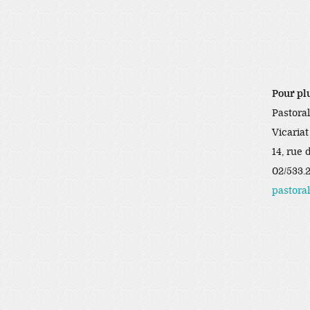
Pour pl
Pastoral
Vicariat
14, rue 
02/533.
pastora