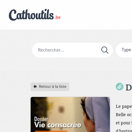
Type
Do
Retour à la liste
Le pape
Belle o
et pour
d’horizo