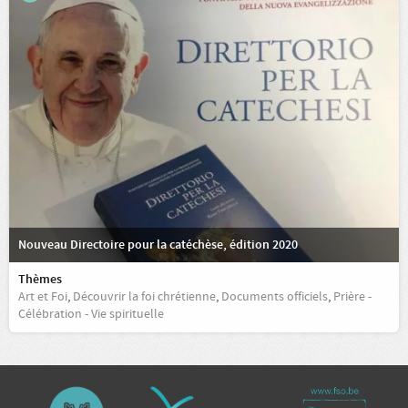
Nouveau Directoire pour la catéchèse, édition 2020
Thèmes
Art et Foi
,
Découvrir la foi chrétienne
,
Documents officiels
,
Prière -
Célébration - Vie spirituelle