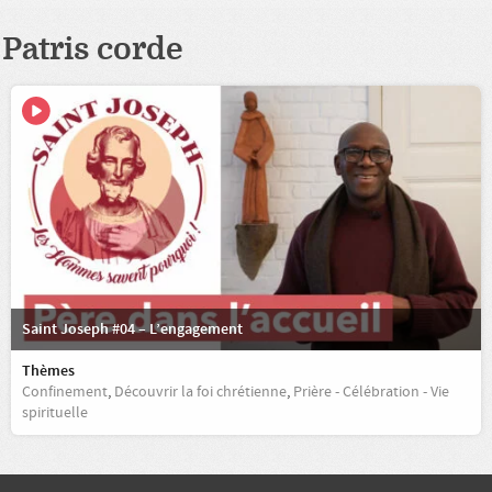
Patris corde
Saint Joseph #04 – L’engagement
Thèmes
Confinement
,
Découvrir la foi chrétienne
,
Prière - Célébration - Vie
spirituelle