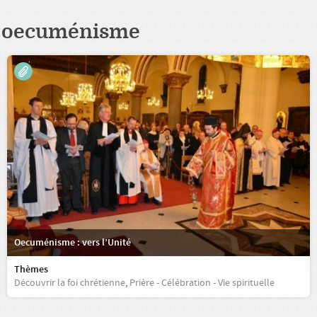
oecuménisme
Oecuménisme : vers l’Unité
Thèmes
Découvrir la foi chrétienne
,
Prière - Célébration - Vie spirituelle