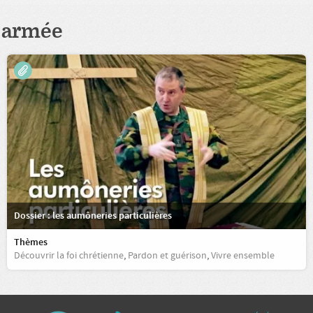
armée
Dossier : les aumôneries particulières
Thèmes
Découvrir la foi chrétienne
,
Pardon et guérison
,
Vivre ensemble