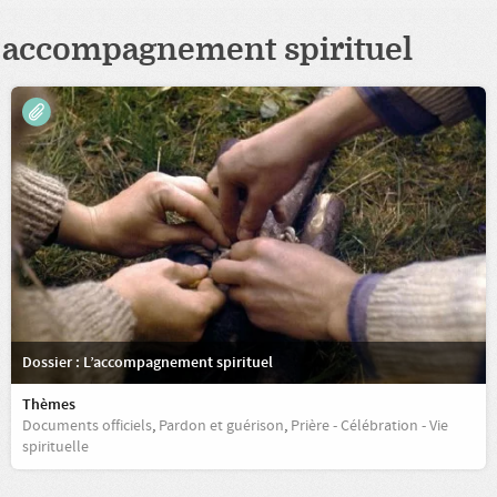
accompagnement spirituel
Dossier : L’accompagnement spirituel
Thèmes
Documents officiels
,
Pardon et guérison
,
Prière - Célébration - Vie
spirituelle